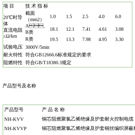
项 目
技 术 指 标
截面
1.0
1.5
2.5
4.0
6.0
20℃时导
（mm2）
体
A、
18.1
12.1
7.41
4.61
3.08
直流电阻
B类
≤Ω/km
R类
19.5
13.3
7.98
4.95
3.30
试验电压
3000V/5min
耐火特性
符合GB12666.6标准规定的要求
阻燃特性
符合GB/T18380.3规定
产品型号及名称
产品型号
产 品 名 称
铜芯阻燃聚氯乙烯绝缘及护套耐火控制电缆
NH-KVV
铜芯阻燃聚氯乙烯绝缘及护套铜丝编织屏蔽
NH-KVVP